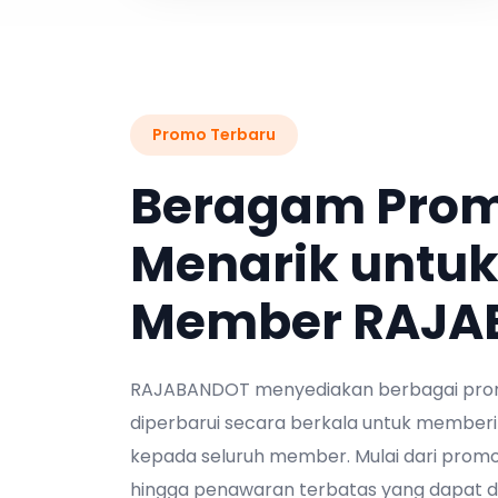
Promo Terbaru
Beragam Pro
Menarik untuk
Member RAJA
RAJABANDOT menyediakan berbagai prom
diperbarui secara berkala untuk memberi
kepada seluruh member. Mulai dari promo 
hingga penawaran terbatas yang dapat diik