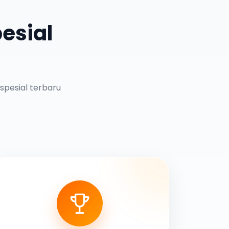
esial
spesial terbaru