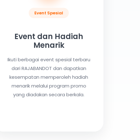
Event Spesial
Event dan Hadiah
Menarik
Ikuti berbagai event spesial terbaru
dari RAJABANDOT dan dapatkan
kesempatan memperoleh hadiah
menarik melalui program promo
yang diadakan secara berkala.