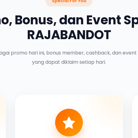
Special For You
o, Bonus, dan Event Sp
RAJABANDOT
ai promo hari ini, bonus member, cashback, dan event 
yang dapat diklaim setiap hari.